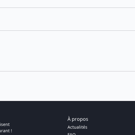
À propos
isent
Actualités
rant !
FAQ