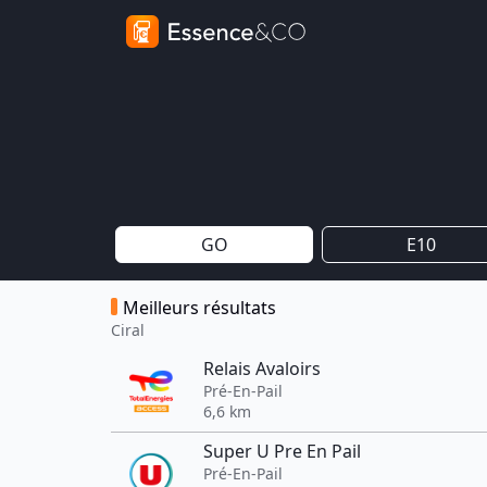
GO
E10
Meilleurs résultats
Ciral
Relais Avaloirs
Pré-En-Pail
6,6 km
Super U Pre En Pail
Pré-En-Pail