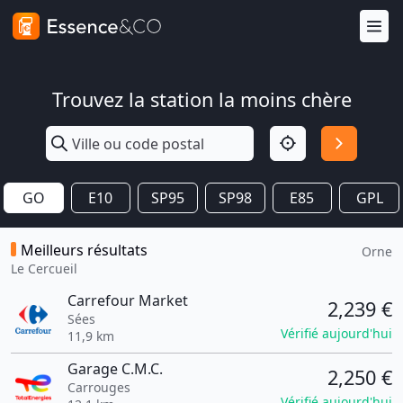
Trouvez la station la moins chère
GO
E10
SP95
SP98
E85
GPL
Meilleurs résultats
Orne
Le Cercueil
Carrefour Market
2,239 €
Sées
Vérifié aujourd'hui
11,9 km
Garage C.M.C.
2,250 €
Carrouges
Vérifié aujourd'hui