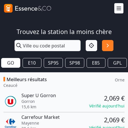
Trouvez la station la moins chère
GO
E10
SP95
SP98
E85
GPL
Meilleurs résultats
Orne
Ceaucé
Super U Gorron
2,069 €
Gorron
Vérifié aujourd'hui
15,6 km
Carrefour Market
2,069 €
Mayenne
Vérifié aujourd'hui