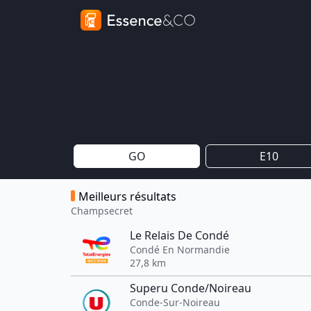
GO
E10
Meilleurs résultats
Champsecret
Le Relais De Condé
Condé En Normandie
27,8 km
Superu Conde/Noireau
Conde-Sur-Noireau