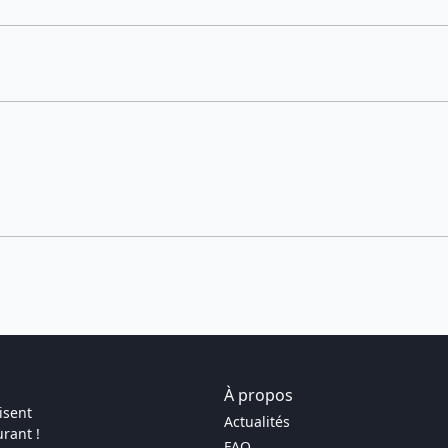
À propos
isent
Actualités
rant !
FAQ