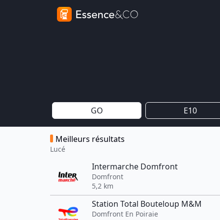
GO
E10
Meilleurs résultats
Lucé
Intermarche Domfront
Domfront
5,2 km
Station Total Bouteloup M&M
Domfront En Poiraie