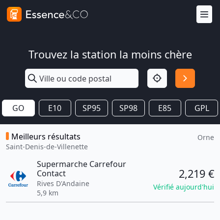
Trouvez la station la moins chère
GO
E10
SP95
SP98
E85
GPL
Meilleurs résultats
Orne
Saint-Denis-de-Villenette
Supermarche Carrefour
2,219 €
Contact
Rives D'Andaine
Vérifié aujourd'hui
5,9 km