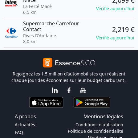
2,099 €
Mace
La Ferté Macé
Vérifié aujourd'hui
6,5 km
Supermarche Carrefour
2,219 €
Contact
Rives D'Andaine
Vérifié aujourd'hui
8,0 km
Rejoignez les 1,5 million d'automobilistes qui réalisent
chaque jour des économies sur leur budget carburant !
À propos
Mentions légales
Actualités
Conditions d'utilisation
Politique de confidentialité
FAQ
Mentions légales