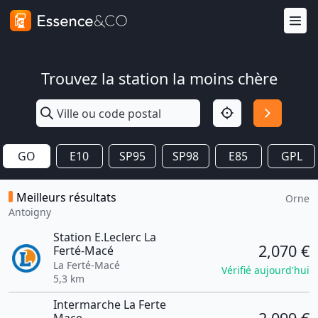
Trouvez la station la moins chère
GO
E10
SP95
SP98
E85
GPL
Meilleurs résultats
Orne
Antoigny
Station E.Leclerc La
2,070 €
Ferté-Macé
La Ferté-Macé
Vérifié aujourd'hui
5,3 km
Intermarche La Ferte