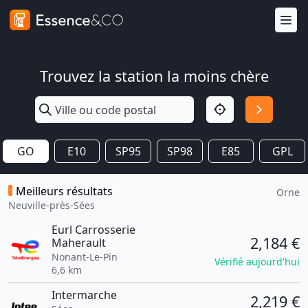
Trouvez la station la moins chère
GO
E10
SP95
SP98
E85
GPL
Meilleurs résultats
Orne
Neuville-près-Sées
Eurl Carrosserie
2,184 €
Maherault
Nonant-Le-Pin
Vérifié aujourd'hui
6,6 km
Intermarche
2,219 €