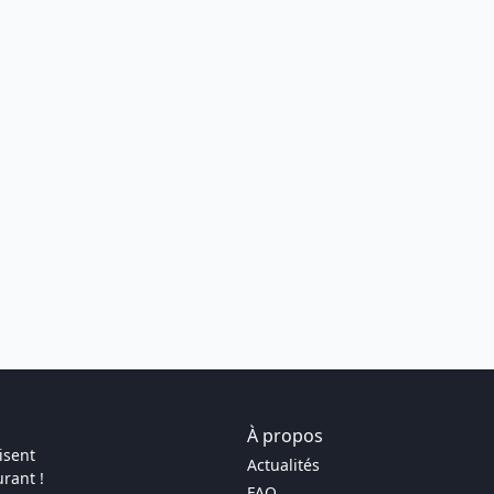
À propos
isent
Actualités
rant !
FAQ