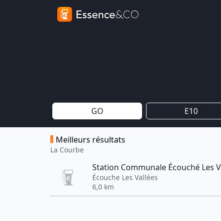
GO
E10
Meilleurs résultats
La Courbe
Station Communale Écouché Les V
Écouche Les Vallées
6,0 km