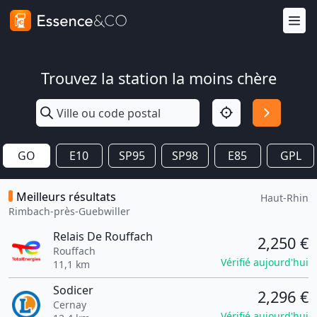
Trouvez la station la moins chère
GO
E10
SP95
SP98
E85
GPL
Meilleurs résultats
Haut-Rhin
Rimbach-près-Guebwiller
Relais De Rouffach
2,250 €
Rouffach
Vérifié aujourd'hui
11,1 km
Sodicer
2,296 €
Cernay
Vérifié aujourd'hui