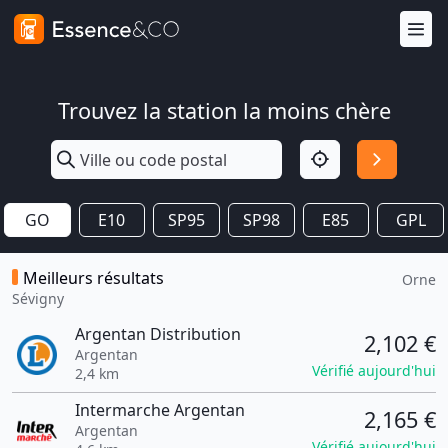
Trouvez la station la moins chère
GO
E10
SP95
SP98
E85
GPL
Meilleurs résultats
Orne
Sévigny
Argentan Distribution
2,102 €
Argentan
Vérifié aujourd'hui
2,4 km
Intermarche Argentan
2,165 €
Argentan
Vérifié aujourd'hui