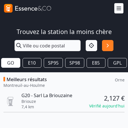
Trouvez la station la moins chère
GO
E10
SP95
SP98
E85
GPL
Meilleurs résultats
Orne
Montreuil-au-Houlme
G20 - Sarl La Briouzaine
2,127 €
Briouze
Vérifié aujourd'hui
7,4 km