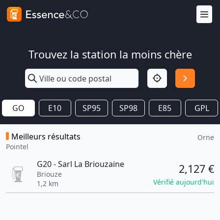
Trouvez la station la moins chère
GO
E10
SP95
SP98
E85
GPL
Meilleurs résultats
Orne
Pointel
G20 - Sarl La Briouzaine
2,127 €
Briouze
Vérifié aujourd'hui
1,2 km