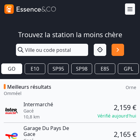
Trouvez la station la moins chère
GO
E10
SP95
SP98
E85
GPL
Meilleurs résultats
Orne
Omméel
Intermarché
2,159 €
Gacé
Vérifié aujourd'hui
10,8 km
Garage Du Pays De
2,165 €
Gace