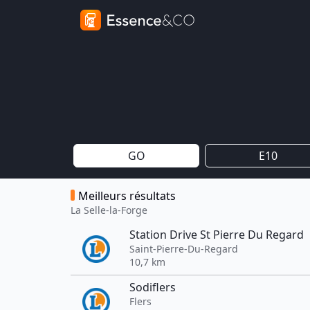
GO
E10
Meilleurs résultats
La Selle-la-Forge
Station Drive St Pierre Du Regard
Saint-Pierre-Du-Regard
10,7 km
Sodiflers
Flers