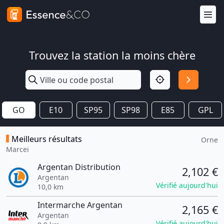
Trouvez la station la moins chère
GO
E10
SP95
SP98
E85
GPL
Meilleurs résultats
Orne
Marcei
Argentan Distribution
2,102 €
Argentan
Vérifié aujourd'hui
10,0 km
Intermarche Argentan
2,165 €
Argentan
Vérifié aujourd'hui