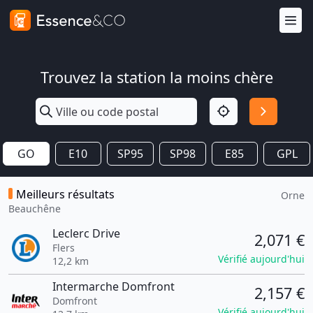
Trouvez la station la moins chère
GO
E10
SP95
SP98
E85
GPL
Meilleurs résultats
Orne
Beauchêne
Leclerc Drive
2,071 €
Flers
Vérifié aujourd'hui
12,2 km
Intermarche Domfront
2,157 €
Domfront
Vérifié aujourd'hui