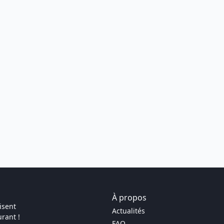
À propos
isent
Actualités
rant !
FAQ