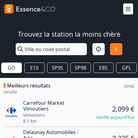
Trouvez la station la moins chère
GO
E10
SP95
SP98
E85
GPL
Meilleurs résultats
Orne
Orville
Carrefour Market
2,099 €
Vimoutiers
Vimoutiers
Vérifié aujourd'hui
8,1 km
Delaunay Automobiles -