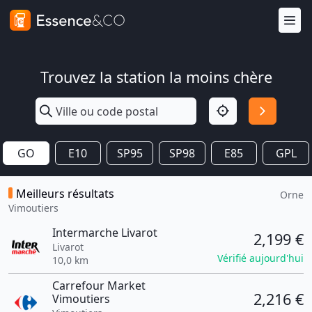
Trouvez la station la moins chère
GO
E10
SP95
SP98
E85
GPL
Meilleurs résultats
Orne
Vimoutiers
Intermarche Livarot
2,199 €
Livarot
Vérifié aujourd'hui
10,0 km
Carrefour Market
2,216 €
Vimoutiers