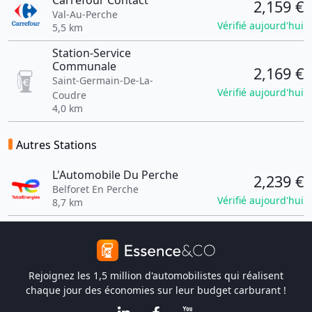
Carrefour Contact
2,159 €
Val-Au-Perche
Vérifié aujourd'hui
5,5 km
Station-Service
Communale
2,169 €
Saint-Germain-De-La-
Vérifié aujourd'hui
Coudre
4,0 km
Autres Stations
L'Automobile Du Perche
2,239 €
Belforet En Perche
Vérifié aujourd'hui
8,7 km
Rejoignez les 1,5 million d'automobilistes qui réalisent
chaque jour des économies sur leur budget carburant !