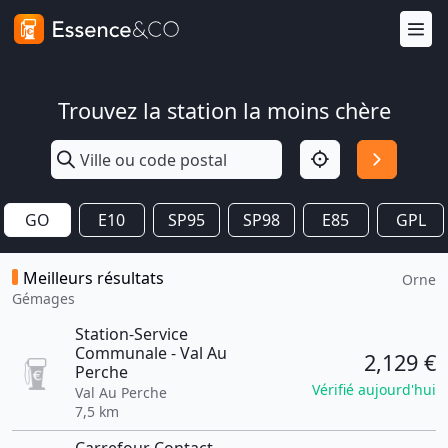
Trouvez la station la moins chère
GO
E10
SP95
SP98
E85
GPL
Meilleurs résultats
Orne
Gémages
Station-Service
Communale - Val Au
2,129 €
Perche
Vérifié aujourd'hui
Val Au Perche
7,5 km