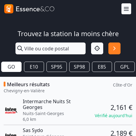
Trouvez la station la moins chère
GO
E10
SP95
SP98
E85
GPL
Meilleurs résultats
Côte-d'Or
Chevigny-en-Valière
Intermarche Nuits St
2,161 €
Georges
Nuits-Saint-Georges
Vérifié aujourd'hui
6,0 km
Sas Sydo
2,189 €