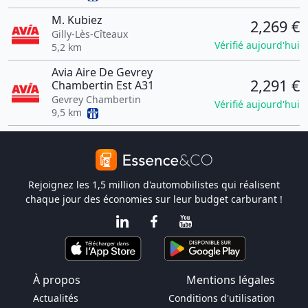
M. Kubiez
2,269 €
Gilly-Lès-Cîteaux
Vérifié aujourd'hui
5,2 km
Avia Aire De Gevrey
2,291 €
Chambertin Est A31
Gevrey Chambertin
Vérifié aujourd'hui
9,5 km
Rejoignez les 1,5 million d'automobilistes qui réalisent
chaque jour des économies sur leur budget carburant !
À propos
Mentions légales
Actualités
Conditions d'utilisation