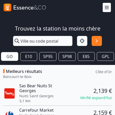
Trouvez la station la moins chère
GO
E10
SP95
SP98
E85
GPL
Meilleurs résultats
Côte-d'Or
Boncourt-le-Bois
Sas Bear Nuits St
2,139 €
Georges
Nuits Saint Georges
Vérifié aujourd'hui
3,1 km
Carrefour Market
2,159 €