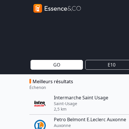
GO
E10
Meilleurs résultats
Échenon
Intermarche Saint Usage
Saint-Usage
2,5 km
Petro Belmont E.Leclerc Auxonne
Auxonne