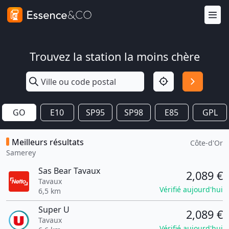
Trouvez la station la moins chère
GO
E10
SP95
SP98
E85
GPL
Meilleurs résultats
Côte-d'Or
Samerey
Sas Bear Tavaux
2,089 €
Tavaux
Vérifié aujourd'hui
6,5 km
Super U
2,089 €
Tavaux
Vérifié aujourd'hui