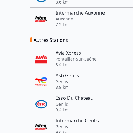
8,6 km
Intermarche Auxonne
Auxonne
7,2 km
Autres Stations
Avia Xpress
Pontailler-Sur-Saône
8,4 km
Asb Genlis
Genlis
8,9 km
Esso Du Chateau
Genlis
9,4 km
Intermarche Genlis
Genlis
9,6 km