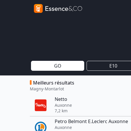
GO
E10
Meilleurs résultats
Magny-Montarlot
Netto
Auxonne
7,2 km
Petro Belmont E.Leclerc Auxonne
Auxonne