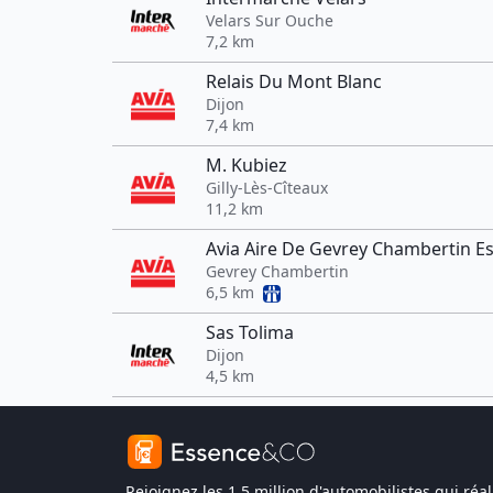
Velars Sur Ouche
7,2 km
Relais Du Mont Blanc
Dijon
7,4 km
M. Kubiez
Gilly-Lès-Cîteaux
11,2 km
Avia Aire De Gevrey Chambertin Es
Gevrey Chambertin
6,5 km
Sas Tolima
Dijon
4,5 km
Rejoignez les 1,5 million d'automobilistes qui réal