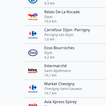
9,3 km
Relais De La Rocade
Dijon
10,4 km
Carrefour Dijon -Perrigny
Perrigny-Lès-Dijon
1,6 km
Esso Bourroches
Dijon
4,2 km
Intermarché
Saint-Apollinaire
10,1 km
Market Chevigny
Chevigny-Saint-Sauveur
10,7 km
Avia Xpress Epirey