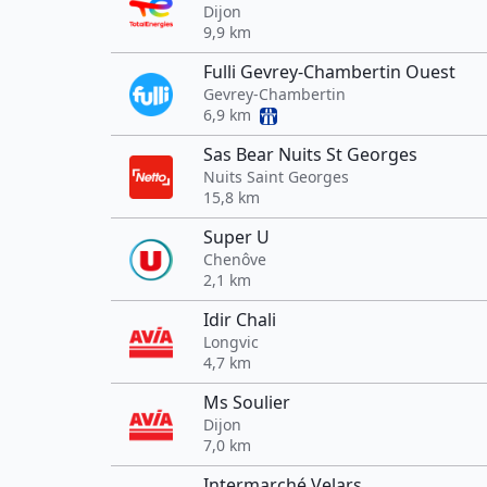
Dijon
9,9 km
Fulli Gevrey-Chambertin Ouest
Gevrey-Chambertin
6,9 km
Sas Bear Nuits St Georges
Nuits Saint Georges
15,8 km
Super U
Chenôve
2,1 km
Idir Chali
Longvic
4,7 km
Ms Soulier
Dijon
7,0 km
Intermarché Velars