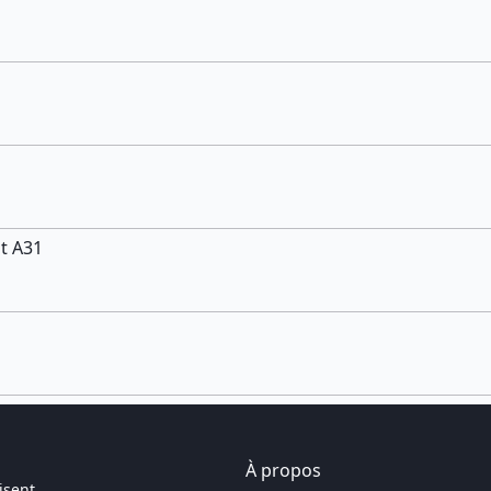
t A31
À propos
isent