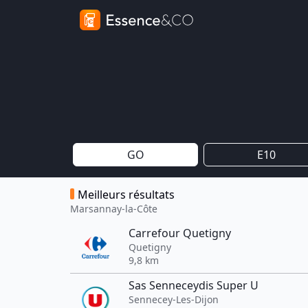
GO
E10
Meilleurs résultats
Marsannay-la-Côte
Carrefour Quetigny
Quetigny
9,8 km
Sas Senneceydis Super U
Sennecey-Les-Dijon