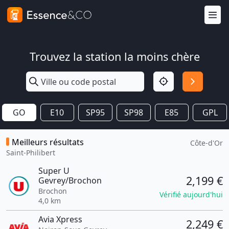
Trouvez la station la moins chère
GO
E10
SP95
SP98
E85
GPL
Meilleurs résultats
Côte-d'Or
Saint-Philibert
Super U
2,199 €
Gevrey/Brochon
Brochon
Vérifié aujourd'hui
4,0 km
Avia Xpress
2,249 €