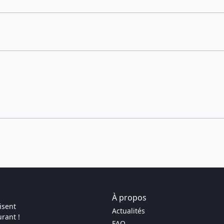
À propos
isent
Actualités
rant !
FAQ