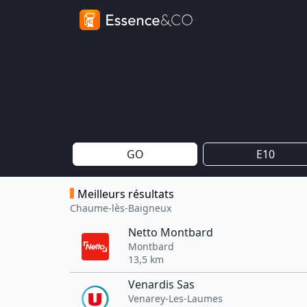
GO
E10
Meilleurs résultats
Chaume-lès-Baigneux
Netto Montbard
Montbard
13,5 km
Venardis Sas
Venarey-Les-Laumes