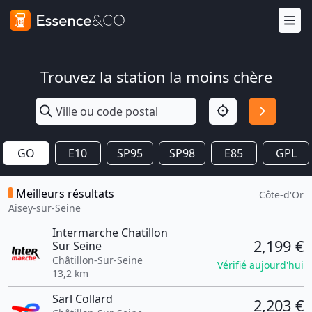
Trouvez la station la moins chère
GO
E10
SP95
SP98
E85
GPL
Meilleurs résultats
Côte-d'Or
Aisey-sur-Seine
Intermarche Chatillon
2,199 €
Sur Seine
Châtillon-Sur-Seine
Vérifié aujourd'hui
13,2 km
Sarl Collard
2,203 €