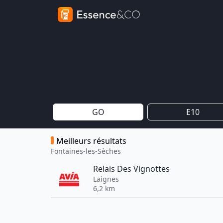
GO
E10
Meilleurs résultats
Fontaines-les-Sèches
Relais Des Vignottes
Laignes
6,2 km