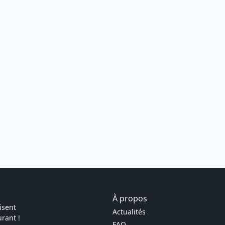
À propos
isent
Actualités
rant !
FAQ