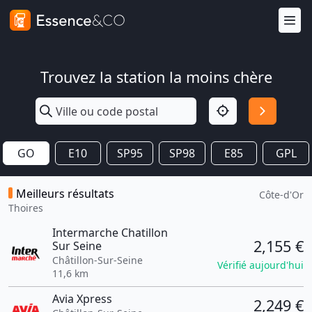
Trouvez la station la moins chère
GO
E10
SP95
SP98
E85
GPL
Meilleurs résultats
Côte-d'Or
Thoires
Intermarche Chatillon
2,155 €
Sur Seine
Châtillon-Sur-Seine
Vérifié aujourd'hui
11,6 km
Avia Xpress
2,249 €