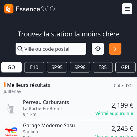
Trouvez la station la moins chère
GO
E10
SP95
SP98
E85
GPL
Meilleurs résultats
Côte-d'Or
Juillenay
Perreau Carburants
2,199 €
La Roche-En-Brenil
Vérifié aujourd'hui
9,1 km
Garage Moderne Sasu
2,245 €
Saulieu
Vérifié aujourd'hui