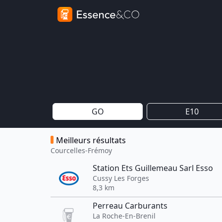
GO
E10
Meilleurs résultats
Courcelles-Frémoy
Station Ets Guillemeau Sarl Esso
Cussy Les Forges
8,3 km
Perreau Carburants
La Roche-En-Brenil