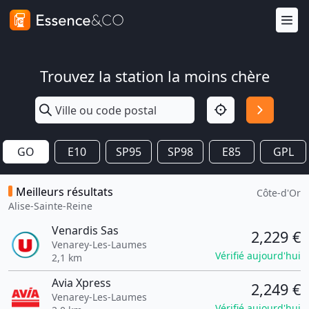
Trouvez la station la moins chère
GO
E10
SP95
SP98
E85
GPL
Meilleurs résultats
Côte-d'Or
Alise-Sainte-Reine
Venardis Sas
2,229 €
Venarey-Les-Laumes
Vérifié aujourd'hui
2,1 km
Avia Xpress
2,249 €
Venarey-Les-Laumes
Vérifié aujourd'hui