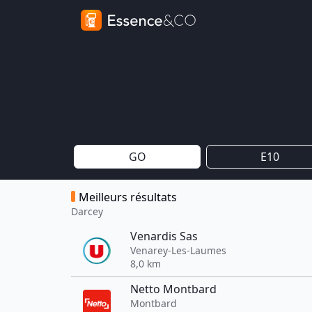
GO
E10
Meilleurs résultats
Darcey
Venardis Sas
Venarey-Les-Laumes
8,0 km
Netto Montbard
Montbard