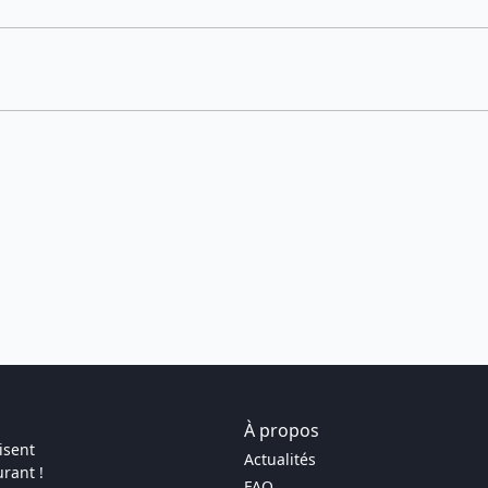
À propos
isent
Actualités
rant !
FAQ