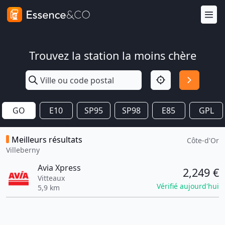
Trouvez la station la moins chère
GO
E10
SP95
SP98
E85
GPL
Meilleurs résultats
Côte-d'Or
Villeberny
Avia Xpress
2,249 €
Vitteaux
Vérifié aujourd'hui
5,9 km