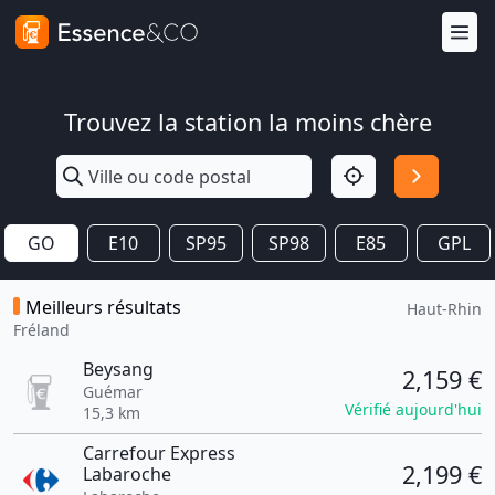
Trouvez la station la moins chère
GO
E10
SP95
SP98
E85
GPL
Meilleurs résultats
Haut-Rhin
Fréland
Beysang
2,159 €
Guémar
Vérifié aujourd'hui
15,3 km
Carrefour Express
2,199 €
Labaroche