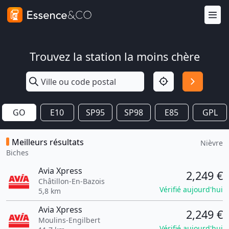
Trouvez la station la moins chère
GO
E10
SP95
SP98
E85
GPL
Meilleurs résultats
Nièvre
Biches
Avia Xpress
2,249 €
Châtillon-En-Bazois
Vérifié aujourd'hui
5,8 km
Avia Xpress
2,249 €
Moulins-Engilbert
Vérifié aujourd'hui