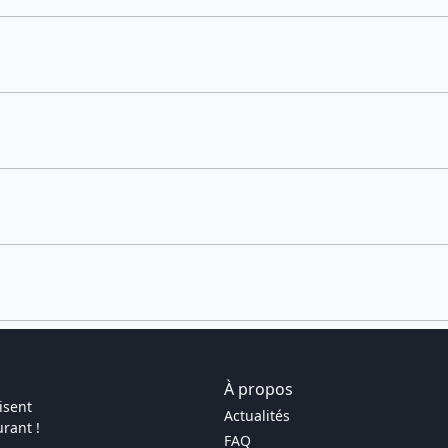
À propos
isent
Actualités
rant !
FAQ