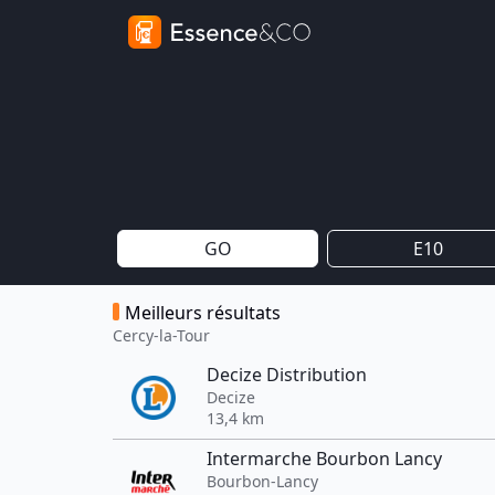
GO
E10
Meilleurs résultats
Cercy-la-Tour
Decize Distribution
Decize
13,4 km
Intermarche Bourbon Lancy
Bourbon-Lancy