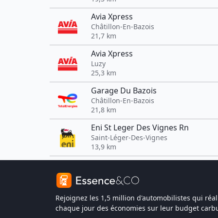
Avia Xpress
Châtillon-En-Bazois
21,7 km
Avia Xpress
Luzy
25,3 km
Garage Du Bazois
Châtillon-En-Bazois
21,8 km
Eni St Leger Des Vignes Rn
Saint-Léger-Des-Vignes
13,9 km
Rejoignez les 1,5 million d'automobilistes qui réal
chaque jour des économies sur leur budget carbu