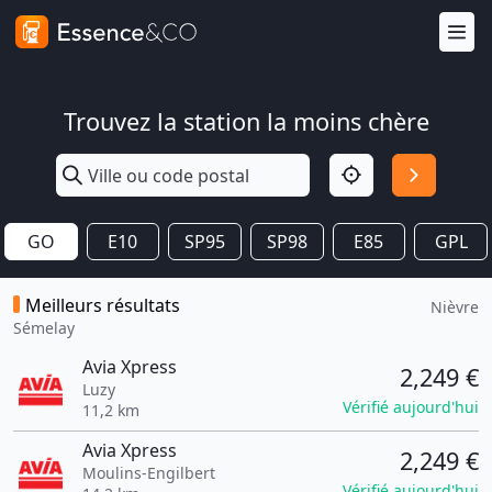
Trouvez la station la moins chère
GO
E10
SP95
SP98
E85
GPL
Meilleurs résultats
Nièvre
Sémelay
Avia Xpress
2,249 €
Luzy
Vérifié aujourd'hui
11,2 km
Avia Xpress
2,249 €
Moulins-Engilbert
Vérifié aujourd'hui