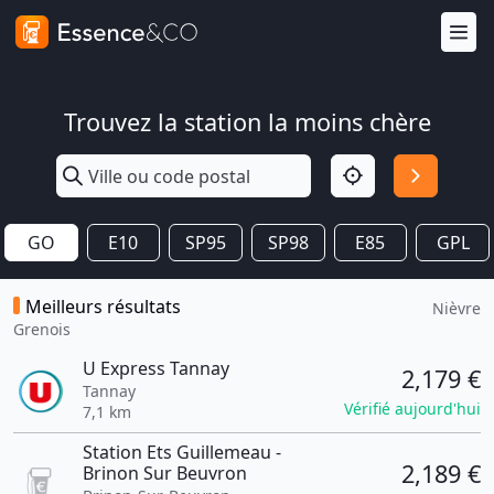
Trouvez la station la moins chère
GO
E10
SP95
SP98
E85
GPL
Meilleurs résultats
Nièvre
Grenois
U Express Tannay
2,179 €
Tannay
Vérifié aujourd'hui
7,1 km
Station Ets Guillemeau -
2,189 €
Brinon Sur Beuvron