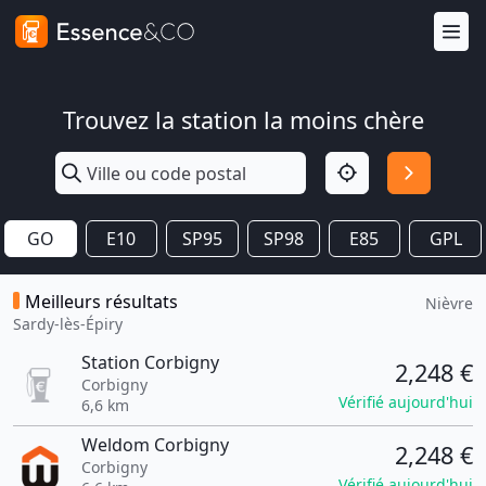
Trouvez la station la moins chère
GO
E10
SP95
SP98
E85
GPL
Meilleurs résultats
Nièvre
Sardy-lès-Épiry
Station Corbigny
2,248 €
Corbigny
Vérifié aujourd'hui
6,6 km
Weldom Corbigny
2,248 €
Corbigny
Vérifié aujourd'hui