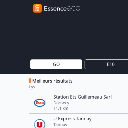
GO
E10
Meilleurs résultats
Lys
Station Ets Guillemeau Sarl
Dornecy
11,1 km
U Express Tannay
Tannay