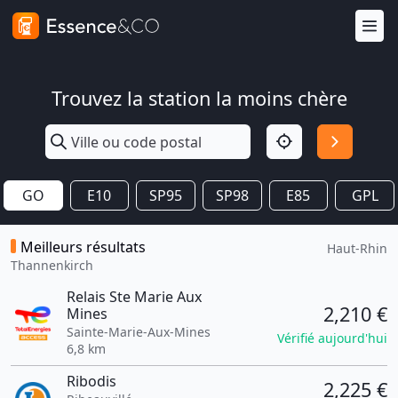
Trouvez la station la moins chère
GO
E10
SP95
SP98
E85
GPL
Meilleurs résultats
Haut-Rhin
Thannenkirch
Relais Ste Marie Aux
2,210 €
Mines
Sainte-Marie-Aux-Mines
Vérifié aujourd'hui
6,8 km
Ribodis
2,225 €