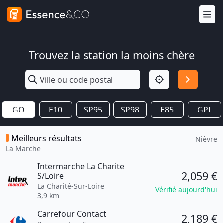
Trouvez la station la moins chère
GO
E10
SP95
SP98
E85
GPL
Meilleurs résultats
Nièvre
La Marche
Intermarche La Charite
2,059 €
S/Loire
La Charité-Sur-Loire
Vérifié aujourd'hui
3,9 km
Carrefour Contact
2,189 €