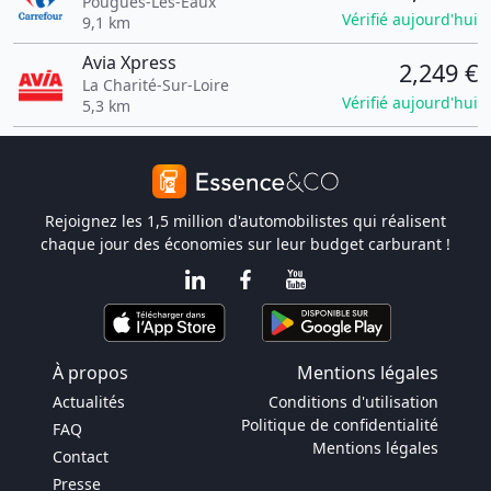
Pougues-Les-Eaux
Vérifié aujourd'hui
9,1 km
Avia Xpress
2,249 €
La Charité-Sur-Loire
Vérifié aujourd'hui
5,3 km
Rejoignez les 1,5 million d'automobilistes qui réalisent
chaque jour des économies sur leur budget carburant !
À propos
Mentions légales
Actualités
Conditions d'utilisation
Politique de confidentialité
FAQ
Mentions légales
Contact
Presse