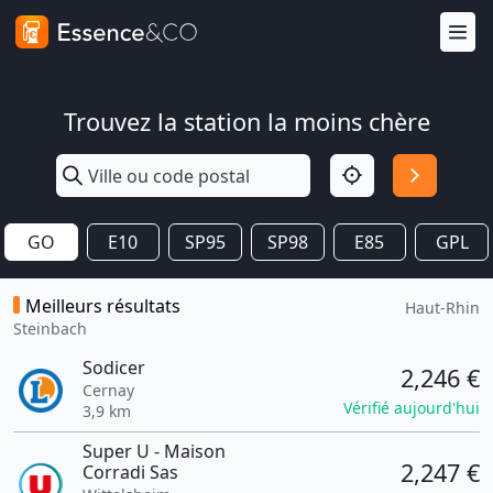
Trouvez la station la moins chère
GO
E10
SP95
SP98
E85
GPL
Meilleurs résultats
Haut-Rhin
Steinbach
Sodicer
2,246 €
Cernay
Vérifié aujourd'hui
3,9 km
Super U - Maison
2,247 €
Corradi Sas