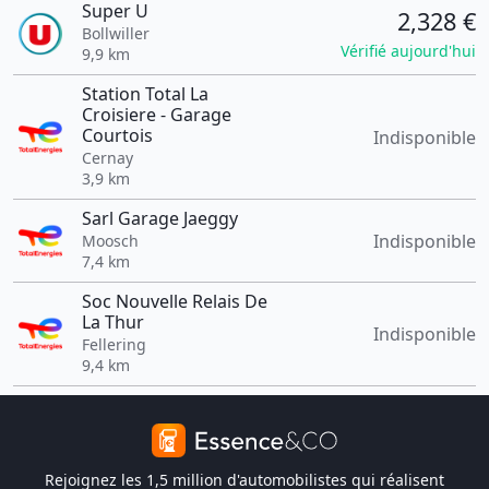
Super U
2,328 €
Bollwiller
Vérifié aujourd'hui
9,9 km
Station Total La
Croisiere - Garage
Courtois
Indisponible
Cernay
3,9 km
Sarl Garage Jaeggy
Indisponible
Moosch
7,4 km
Soc Nouvelle Relais De
La Thur
Indisponible
Fellering
9,4 km
Rejoignez les 1,5 million d'automobilistes qui réalisent