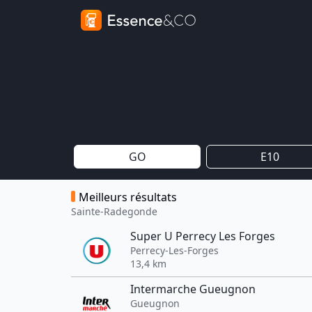
GO
E10
Meilleurs résultats
Sainte-Radegonde
Super U Perrecy Les Forges
Perrecy-Les-Forges
13,4 km
Intermarche Gueugnon
Gueugnon