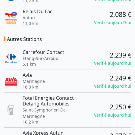
11,2 km
Relais Du Lac
2,088 €
Autun
Vérifié aujourd'hui
11,0 km
Autres Stations
Carrefour Contact
2,239 €
Étang-Sur-Arroux
Vérifié aujourd'hui
5,1 km
Avia
2,249 €
Marmagne
Vérifié aujourd'hui
16,0 km
Total Energies Contact
Detang Automobiles
2,250 €
Saint-Symphorien-De-
Vérifié aujourd'hui
Marmagne
10,2 km
Avia Xpress Autun