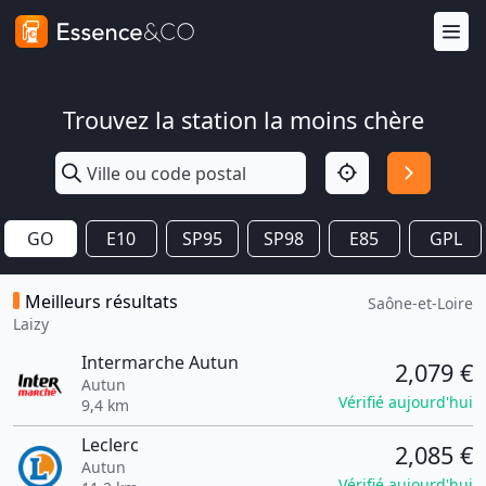
Trouvez la station la moins chère
GO
E10
SP95
SP98
E85
GPL
Meilleurs résultats
Saône-et-Loire
Laizy
Intermarche Autun
2,079 €
Autun
Vérifié aujourd'hui
9,4 km
Leclerc
2,085 €
Autun
Vérifié aujourd'hui