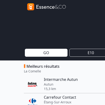
GO
E10
Meilleurs résultats
La Comelle
Intermarche Autun
Autun
15,3 km
Carrefour Contact
Étang-Sur-Arroux