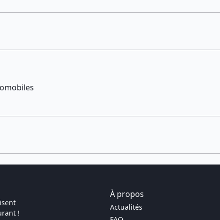
tomobiles
À propos
isent
Actualités
rant !
FAQ